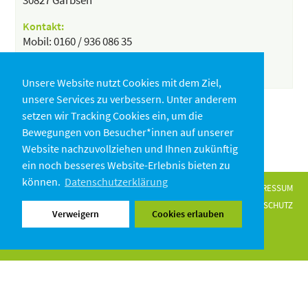
Kontakt:
Mobil: 0160 / 936 086 35
camelo.tiroler@icloud.com
Unsere Website nutzt Cookies mit dem Ziel,
unsere Services zu verbessern. Unter anderem
setzen wir Tracking Cookies ein, um die
Bewegungen von Besucher*innen auf unserer
Website nachzuvollziehen und Ihnen zukünftig
ein noch besseres Website-Erlebnis bieten zu
können.
Datenschutzerklärung
IMPRESSUM
DATENSCHUTZ
Verweigern
Cookies erlauben